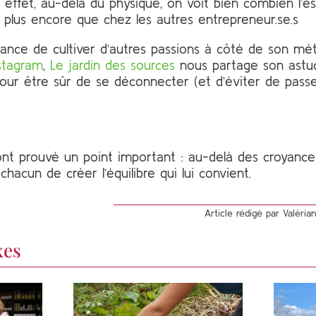
 effet, au-delà du physique, on voit bien combien l’es
 plus encore que chez les autres entrepreneur.se.s
ance de cultiver d’autres passions à côté de son métier
stagram
,
Le jardin des sources
nous partage son astuc
r être sûr de se déconnecter (et d’éviter de passer
t prouvé un point important : au-delà des croyances
hacun de créer l’équilibre qui lui convient.
Article rédigé par Valéri
xes