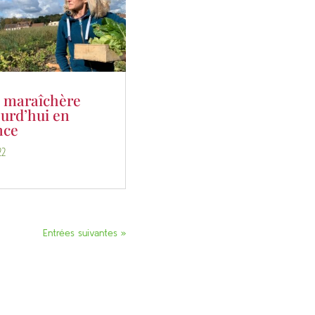
e maraîchère
urd’hui en
nce
22
Entrées suivantes »