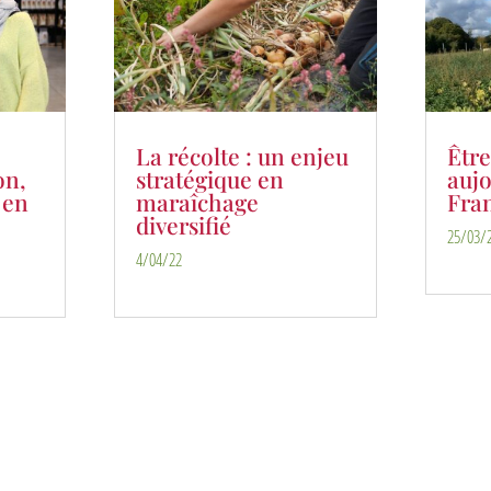
La récolte : un enjeu
Êtr
on,
stratégique en
aujo
 en
maraîchage
Fra
diversifié
25/03/
4/04/22