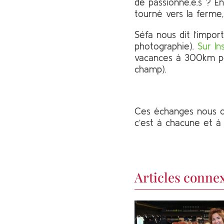
de passionné.e.s ? En
tourné vers la ferme,
Séfa nous dit l’import
photographie).
Sur In
vacances à 300km pou
champ).
Ces échanges nous on
c’est à chacune et à c
Articles conne