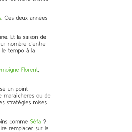
s
. Ces deux années
ine. Et la saison de
pour nombre d’entre
e le tempo à la
émoigne Florent
,
isé un point
 de maraîchères ou de
es stratégies mises
 moins comme
Séfa
?
ire remplacer sur la