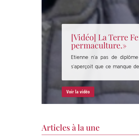
[Vidéo] La Terre 
permaculture.»
Etienne n’a pas de diplôme a
s’aperçoit que ce manque de 
Voir la vidéo
Articles à la une