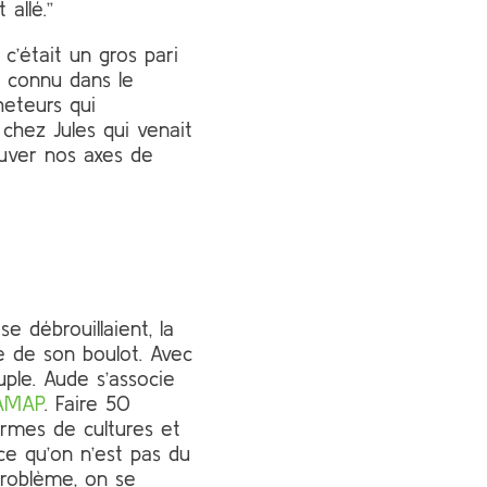
allé.”
 c’était un gros pari
à connu dans le
heteurs qui
 chez Jules qui venait
rouver nos axes de
e débrouillaient, la
e de son boulot. Avec
uple. Aude s’associe
AMAP
. Faire 50
rmes de cultures et
rce qu’on n’est pas du
problème, on se