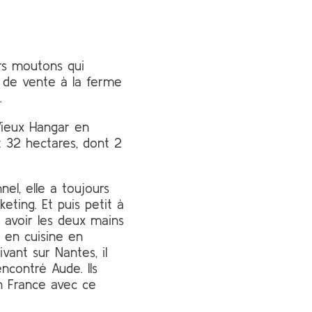
urs moutons qui
r de vente à la ferme
.
Vieux Hangar en
it 32 hectares, dont 2
nel, elle a toujours
eting. Et puis petit à
e, avoir les deux mains
r en cuisine en
vant sur Nantes, il
encontré Aude. Ils
en France avec ce