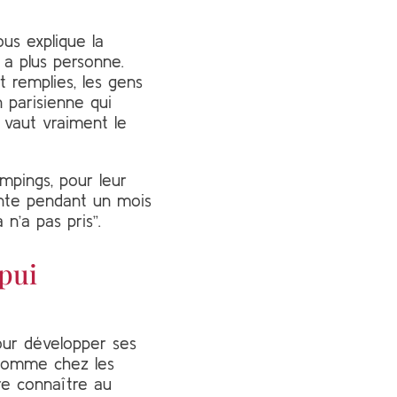
us explique la
y a plus personne.
t remplies, les gens
n parisienne qui
a vaut vraiment le
ampings, pour leur
ente pendant un mois
 n’a pas pris”.
ppui
pour développer ses
 comme chez les
ire connaître au