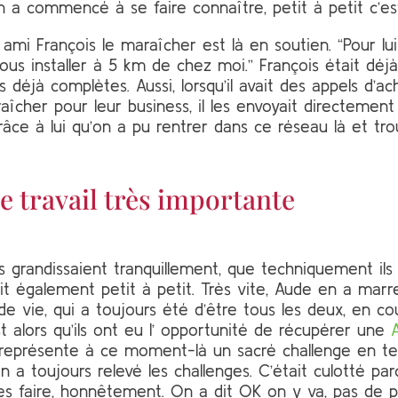
n a commencé à se faire connaître, petit à petit c’est 
 ami François le maraîcher est là en soutien. “Pour lui
us installer à 5 km de chez moi.” François était déj
 déjà complètes. Aussi, lorsqu’il avait des appels d’ac
îcher pour leur business, il les envoyait directement
t grâce à lui qu’on a pu rentrer dans ce réseau là et t
e travail très importante
 grandissaient tranquillement, que techniquement ils s
t également petit à petit. Très vite, Aude en a marr
de vie, qui a toujours été d’être tous les deux, en co
t alors qu’ils ont eu l’ opportunité de récupérer une
représente à ce moment-là un sacré challenge en te
on a toujours relevé les challenges. C’était culotté pa
les faire, honnêtement. On a dit OK on y va, pas de 