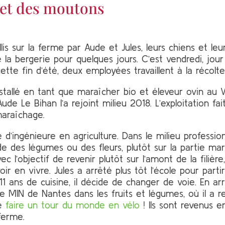
et des moutons
s sur la ferme par Aude et Jules, leurs chiens et le
 la bergerie pour quelques jours. C’est vendredi, jou
cette fin d’été, deux employées travaillent à la récolte
nstallé en tant que maraîcher bio et éleveur ovin au 
de Le Bihan l’a rejoint milieu 2018. L’exploitation fa
araîchage.
 d’ingénieure en agriculture. Dans le milieu profession
de des légumes ou des fleurs, plutôt sur la partie mark
vec l’objectif de revenir plutôt sur l’amont de la filièr
ir en vivre. Jules a arrêté plus tôt l’école pour parti
1 ans de cuisine, il décide de changer de voie. En arri
r le MIN de Nantes dans les fruits et légumes, où il a r
ge
faire un tour du monde en vélo
! Ils sont revenus 
ferme.