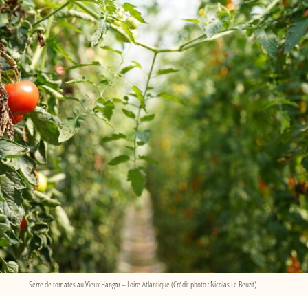
Serre de tomates au Vieux Hangar – Loire-Atlantique (Crédit photo : Nicolas Le Beuzit)