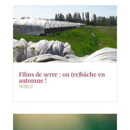
Films de serre : on (re)bâche en
automne !
19/09/22