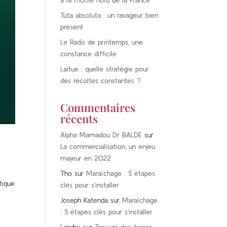
à la moitié nord de la France
Tuta absoluta : un ravageur bien
présent
Le Radis de printemps, une
constance difficile
Laitue : quelle stratégie pour
des récoltes constantes ?
Commentaires
récents
Alpha Mamadou Dr BALDE
sur
La commercialisation, un enjeu
majeur en 2022
Tho
sur
Maraîchage : 5 étapes
tique
clés pour s’installer
Joseph Katenda
sur
Maraîchage
: 5 étapes clés pour s’installer