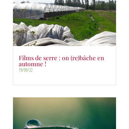
Films de serre : on (re)bâche en
automne !
19/09/22