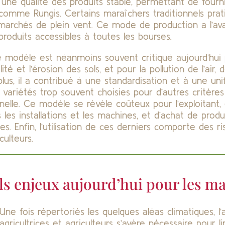
, une qualité des produits stable, permettant de four
comme Rungis. Certains maraîchers traditionnels pra
 marchés de plein vent. Ce mode de production a l’ava
oduits accessibles à toutes les bourses.
ce modèle est néanmoins souvent critiqué aujourd’hui
tilité et l’érosion des sols, et pour la pollution de l’air,
plus, il a contribué à une standardisation et à une uni
variétés trop souvent choisies pour d’autres critères
nnelle. Ce modèle se révèle coûteux pour l’exploitant
 les installations et les machines, et d’achat de produ
s. Enfin, l’utilisation de ces derniers comporte des ri
culteurs.
ls enjeux aujourd’hui pour les m
Une fois répertoriés les quelques aléas climatiques, l
agricultrices et agriculteurs s’avère nécessaire pour li