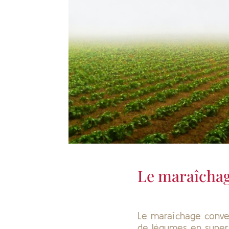
Le maraîchag
Le maraîchage convent
de légumes en super