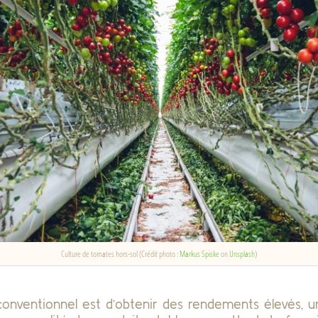
Culture de tomates hors-sol (Crédit photo :
Markus Spiske
on
Unsplash
)
 conventionnel est d’obtenir des rendements élevés, 