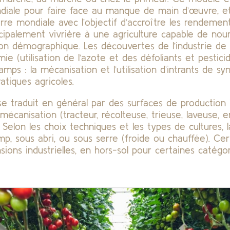
iale pour faire face au manque de main d’œuvre, et 
re mondiale avec l’objectif d’accroître les rendemen
ncipalement vivrière à une agriculture capable de nou
ion démographique. Les découvertes de l’industrie de
e (utilisation de l’azote et des défoliants et pestici
amps : la mécanisation et l’utilisation d’intrants de s
tiques agricoles.
se traduit en général par des surfaces de production
 mécanisation (tracteur, récolteuse, trieuse, laveuse, 
… Selon les choix techniques et les types de cultures, 
mp, sous abri, ou sous serre (froide ou chauffée). Cer
ions industrielles, en hors-sol pour certaines catégor