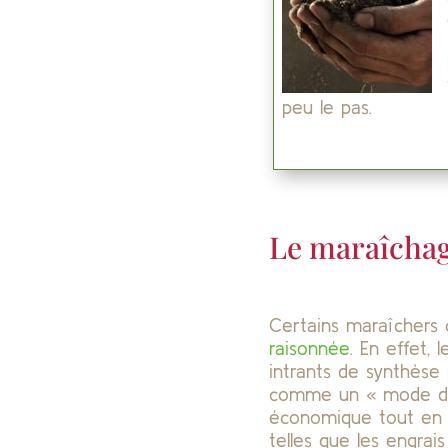
peu le pas.
Le maraîchag
Certains maraîchers c
raisonnée
. En effet,
intrants de synthèse 
comme un « mode de pr
économique tout en ma
telles que les engrai