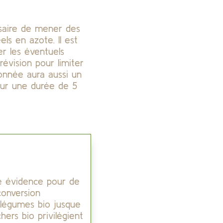
ssaire de mener des
els en azote. Il est
er les éventuels
évision pour limiter
sonnée aura aussi un
our une durée de 5
ne évidence pour de
conversion
t légumes bio jusque
ers bio privilégient